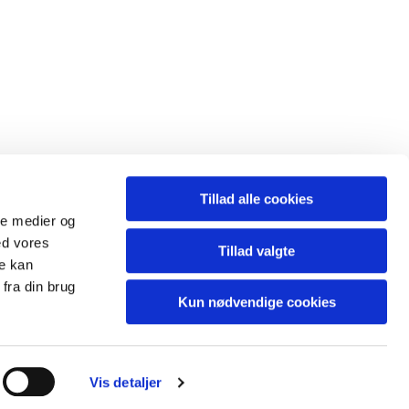
Tillad alle cookies
ale medier og
Forside
|
Private kunder
|
Erhvervskunder
|
Kontakt
ed vores
Tillad valgte
Privatliv og cookies
re kan
fra din brug
Kun nødvendige cookies
hCaptcha
Vis detaljer
Læs mere om Egedal Vinduespolering på krak.dk