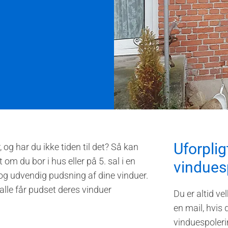
Uforplig
og har du ikke tiden til det? Så kan
om du bor i hus eller på 5. sal i en
vindues
 og udvendig pudsning af dine vinduer.
 alle får pudset deres vinduer
Du er altid ve
en mail, hvis 
vinduespoleri