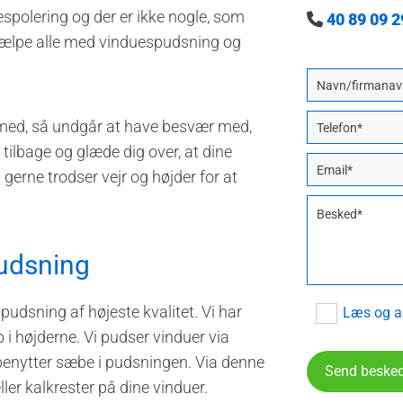
espolering og der er ikke nogle, som
40 89 09 2

 hjælpe alle med vinduespudsning og
r med, så undgår at have besvær med,
 tilbage og glæde dig over, at dine
 gerne trodser vejr og højder for at
spudsning
udsning af højeste kvalitet. Vi har
Læs og ac
i højderne. Vi pudser vinduer via
 benytter sæbe i pudsningen. Via denne
ler kalkrester på dine vinduer.