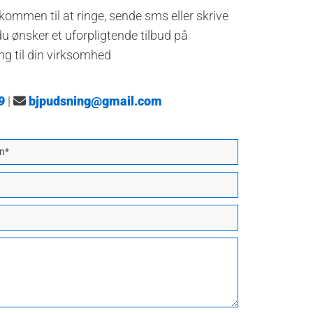
lkommen til at ringe, sende sms eller skrive
du ønsker et uforpligtende tilbud på
ng til din virksomhed
9
|
bjpudsning@gmail.com
