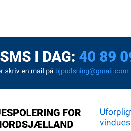
SMS I DAG:
40 89 0
er skriv en mail på
bjpudsning@gmail.com
UESPOLERING FOR
Uforplig
vindues
 NORDSJÆLLAND