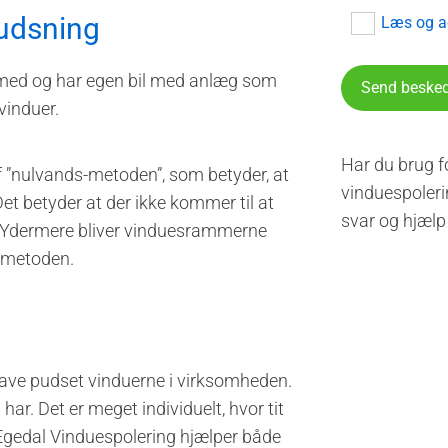
spudsning
Læs og ac
yr med og har egen bil med anlæg som
vinduer.
Har du brug f
f ”nulvands-metoden”, som betyder, at
vinduespolerin
Det betyder at der ikke kommer til at
svar og hjælp
r. Ydermere bliver vinduesrammerne
-metoden.
vil have pudset vinduerne i virksomheden.
 har. Det er meget individuelt, hvor tit
Egedal Vinduespolering hjælper både