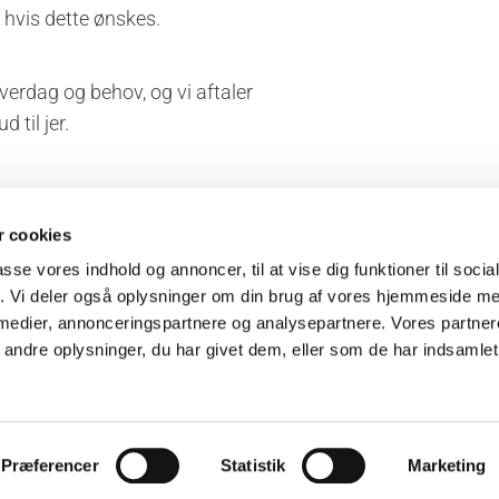
hvis dette ønskes.
hverdag og behov, og vi aftaler
 til jer.
 cookies
passe vores indhold og annoncer, til at vise dig funktioner til soci
Kontakt os
fik. Vi deler også oplysninger om din brug af vores hjemmeside m
j 13
40 89 09 29

 medier, annonceringspartnere og analysepartnere. Vores partne
linge
bjpudsning@gmail.com

ndre oplysninger, du har givet dem, eller som de har indsamlet 
Præferencer
Statistik
Marketing