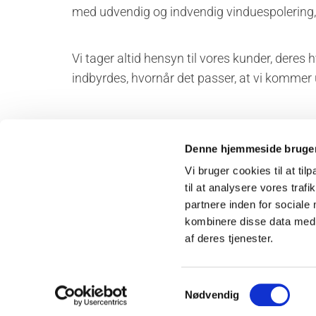
med udvendig og indvendig vinduespolering, 
Vi tager altid hensyn til vores kunder, deres 
indbyrdes, hvornår det passer, at vi kommer ud
Denne hjemmeside bruger
Vi bruger cookies til at til
Egedal Vinduespolering
Adresse
til at analysere vores tra
Storkeve
partnere inden for sociale
4040 Jyl
kombinere disse data med a
af deres tjenester.
Samtykkevalg
Nødvendig