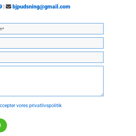
9
|
bjpudsning@gmail.com

cepter vores privatlivspolitik