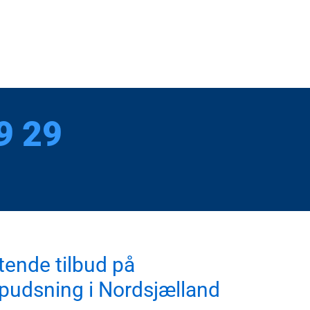
9 29
tende tilbud på
pudsning i Nordsjælland