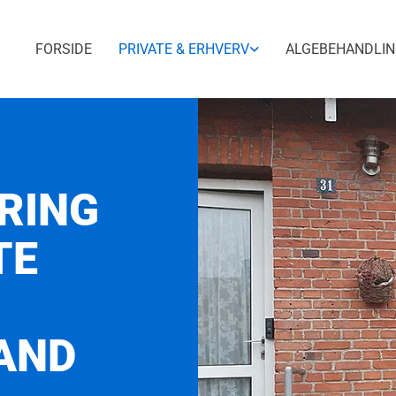
FORSIDE
PRIVATE & ERHVERV
ALGEBEHANDLI
RING
TE
AND