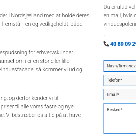
Du er altid ve
der i Nordsjælland med at holde deres
en mail, hvis 
 fremstår ren og vedligeholdt, både
vinduespoleri
.
40 89 09 2

uespudsning for erhvervskunder i
nset om i er en stor eller lille
l vinduesfacade, så kommer vi ud og
g, og derfor kender vi til
riser til alle vores faste og nye
ne. Vi bestræber os altid på at have